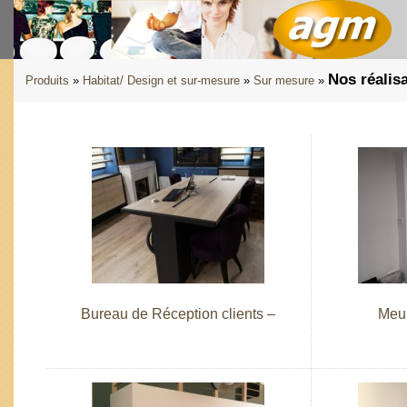
Nos réalis
Produits
»
Habitat/ Design et sur-mesure
»
Sur mesure
»
Bureau de Réception clients –
Meub