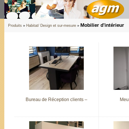
Mobilier d'intérieur
Produits
»
Habitat/ Design et sur-mesure
»
Bureau de Réception clients –
Meub