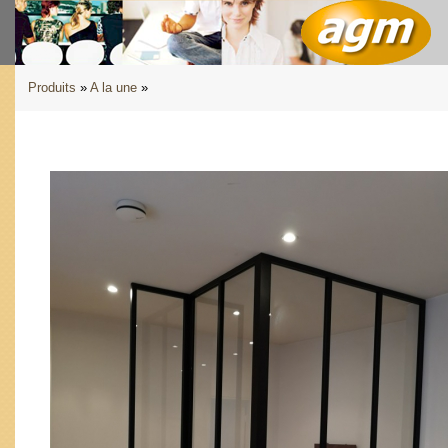
Produits
»
A la une
»